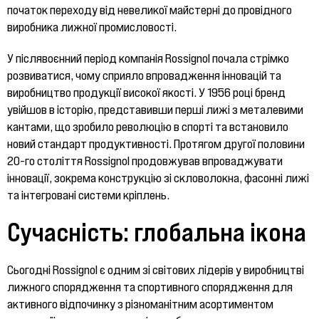
початок переходу від невеликої майстерні до провідного
виробника лижної промисловості.
У післявоєнний період компанія Rossignol почала стрімко
розвиватися, чому сприяло впровадження інновацій та
виробництво продукції високої якості. У 1956 році бренд
увійшов в історію, представивши перші лижі з металевими
кантами, що зробило революцію в спорті та встановило
новий стандарт продуктивності. Протягом другої половини
20-го століття Rossignol продовжував впроваджувати
інновації, зокрема конструкцію зі скловолокна, фасонні лижі
та інтегровані системи кріплень.
Сучасність: глобальна ікона
Сьогодні Rossignol є одним зі світових лідерів у виробництві
лижного спорядження та спортивного спорядження для
активного відпочинку з різноманітним асортиментом