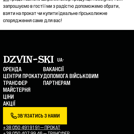
запрошуємо в гості і ми з радістю допоможемо обрати,
взяти на прокат чи купити ідеальне гірськолижне
спорядження саме для вас!
UA
ОРЕНДА
ВАКАНСІЇ
ЦЕНТРИ ПРОКАТУ
ДОПОМОГА ВІЙСЬКОВИМ
ТРАНСФЕР
ПАРТНЕРАМ
МАЙСТЕРНЯ
ЦІНИ
АКЦІЇ
ЗВ’ЯЗАТИСЬ З НАМИ
+38 050 491 91 91 — ПРОКАТ
+38 050 407 99 46 — ТРАНСФЕР