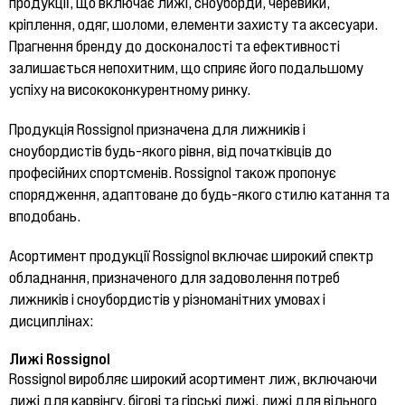
продукції, що включає лижі, сноуборди, черевики,
кріплення, одяг, шоломи, елементи захисту та аксесуари.
Прагнення бренду до досконалості та ефективності
залишається непохитним, що сприяє його подальшому
успіху на висококонкурентному ринку.
Продукція Rossignol призначена для лижників і
сноубордистів будь-якого рівня, від початківців до
професійних спортсменів. Rossignol також пропонує
спорядження, адаптоване до будь-якого стилю катання та
вподобань.
Асортимент продукції Rossignol включає широкий спектр
обладнання, призначеного для задоволення потреб
лижників і сноубордистів у різноманітних умовах і
дисциплінах:
Лижі Rossignol
Rossignol виробляє широкий асортимент лиж, включаючи
лижі для карвінгу, бігові та гірські лижі, лижі для вільного