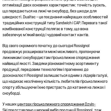
оптимізації двох основних характеристик: точність зусиль,
що передаються на лижі чи сноуборд, без шкоди для
швидкості. Dualtec – це поєднання найкращих особливостей
традиційних конструкцій типу Sandwich і CAP. Перевага такої
комбінованої конструкції полягає в тому, що вона
забезпечує м’який вихід і чудовий контакт кантів.
Від свого скромного початку до сьогодні Rossignol
продовжує розширювати межі можливого, пропонуючи
лижникам і сноубордистам гірськолижне спорядження
найвищої якості. Завдяки різноманітному асортименту
продукції, передовим технологіям і прагненню до
досконалості Rossignol залишається одним з лідерів галузі,
що надихає незліченну кількість любителів гірськолижного
спорту збільшуючи їхню пристрасть до катання на лижах і
сноуборді.
У наших
центрах гірськолижного спорядження Dzvin-
Ski
представлено широкий вибір продукції Rossignol, тож