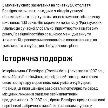
З моменту свого заснування на початку 20 століття
Rossignol залишається одним з лідерів у галузі
гірськолижного спорту та активного зимового відпочинку
вже понад 100 років. Від скромних початків у Французьких
Альпах до сучасної глобальної присутності на світовому
ринку, Rossignol постійно розширює межі дизайну та
технологій, пропонуючи високоякісне спорядження для
лижників та сноубордистів будь-якого рівня.
Історична подорож
Історія компанії Rossignol (Россіньйоль) почалася в 1907 році,
коли Абель Россіньйоль, досвідчений тесляр, виготовив
свою першу пару дерев’яних лиж у містечку Вуарон,
Франція. Ці лижі швидко завоювали популярність серед
місцевих лижників завдяки своїй винятковій
продуктивності. У 1937 році бренд Rossignol представив свої
перші лижі фабричного виробництва, ознаменувавши