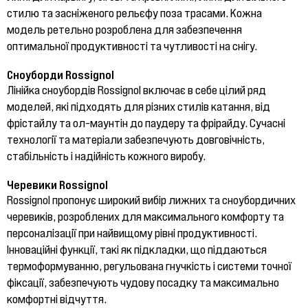
стилю та засніженого рельєфу поза трасами. Кожна
модель ретельно розроблена для забезпечення
оптимальної продуктивності та чутливості на снігу.
Сноуборди Rossignol
Лінійка сноубордів Rossignol включає в себе цілий ряд
моделей, які підходять для різних стилів катання, від
фрістайлу та ол-маунтін до паудеру та фрірайду. Сучасні
технології та матеріали забезпечують довговічність,
стабільність і надійність кожного виробу.
Черевики Rossignol
Rossignol пропонує широкий вибір лижних та сноубордичних
черевиків, розроблених для максимального комфорту та
персоналізації при найвищому рівні продуктивності.
Інноваційні функції, такі як підкладки, що піддаються
термоформуванню, регульована гнучкість і системи точної
фіксації, забезпечують чудову посадку та максимально
комфортні відчуття.