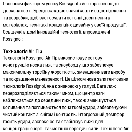
Основним фактором успіху Rossignol є його прагнення до
досконалості. Бренд вкладає значні кошти в дослідження
та розробки, щоб застосувати останні досягнення в
матеріалах, техніках і концепціях дизайну у своїй продукції.
Ось деякі відомі інноваційні технології, впроваджені
Rossignol:
Технологія Air Tip
Технологія Rossignol Air Tip використовує сотову
конструкцію носка лиж та сноуборду, що забезпечує
максимальну торсійну жорсткість, зменшення ваги виробу
та покращення маневреності. Це цілком нова запатентована
технологія Rossignol, яка є знаковою у галузі. Вага лиж
перерозподіляється таким чином, що центр ваги
наближається до середини лиж, також зменшується
коливання та поглинаються початкові удари, забезпечуючи
чистий контакт зі снігом і контроль. Інтегрований демпфер
гасить удари, заспокоює та стабілізує лижі для
концентрації енергії та чистішої передачі сили. Технологія Air