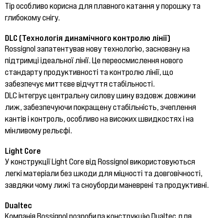
Tip особливо корисна для плавного катання у порошку та
глибокому снігу.
DLC (Технологія динамічного контролю лінії)
Rossignol запатентував нову технологію, засновану на
підтримці ідеальної лінії. Це переосмислення нового
стандарту продуктивності та контролю лінії, що
забезпечує миттєве відчуття стабільності.
DLC інтегрує центральну силову шину вздовж довжини
лиж, забезпечуючи покращену стабільність, зчеплення
кантів і контроль, особливо на високих швидкостях і на
мінливому рельєфі.
Light Core
У конструкції Light Core від Rossignol використовуються
легкі матеріали без шкоди для міцності та довговічності,
завдяки чому лижі та сноуборди маневрені та продуктивні.
Dualtec
Компанія Rossignol розробила конструкцію Dualtec для